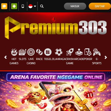
MASUK
DAFTAR
HOT
SLOTS
LIVE
RACE
TOGEL
OLAHRAGA
CRASH
ARCADE
POKER
E-
SABUN
GAMES
CASINO
GAME
SPORTS
AYAM