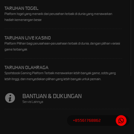
TARUHAN TOGEL
Platform togel yang menarik dari perusahan terbaik di dunia yang menawarkan
hadiah kemenangan besar
TARUHAN LIVE KASINO
Platform Pilihan bagi perusahaan-perusahaan terbaik di dunia, dengan pilihan variasi
game terbanyak
TARUHAN OLAHRAGA
Sportsbook Gaming Platform Terbaik menawarkan lebih banyak game, odds yang
lebih tinggi, dan menyediakan pilihan yang lebih banyak untuk pemain.
BANTUAN & DUKUNGAN
Servis Lainnya
+85561768862