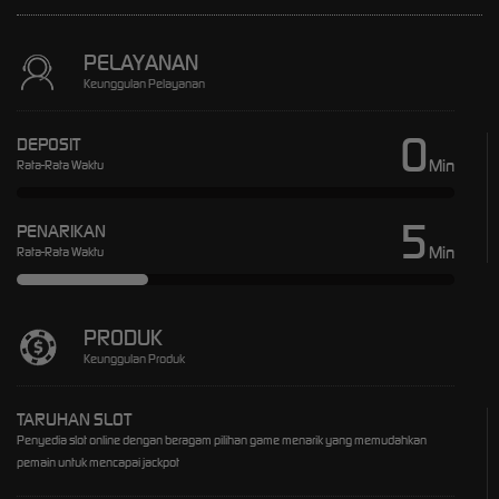
PELAYANAN
Keunggulan Pelayanan
0
DEPOSIT
Min
Rata-Rata Waktu
5
PENARIKAN
Min
Rata-Rata Waktu
PRODUK
Keunggulan Produk
TARUHAN SLOT
Penyedia slot online dengan beragam pilihan game menarik yang memudahkan
pemain untuk mencapai jackpot