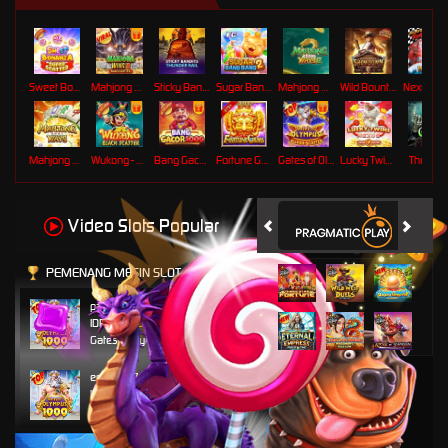
Sweet Bonanza Super Scatter
Mahjong Wins 3 – Black Scatter
Sticky Bandits Thunder Rail
Sugar Bang Bang 2
Mahjong Ways 2
Wild Bounty Showdown
Mahjong Ways
Wukong - Black Scatter
Bang Gacor 1000
Fortune Gems
Gates of Olympus Super Scatter
Lucky Twins Nexus
The Cryp
Video Slots Popular
PEMENANG MESIN SLOT
pangl****l
IDR
14,900,000.00
Gates of Olympus 1000
esco****7
IDR
7,690,000.00
Gates of Olympus 1000